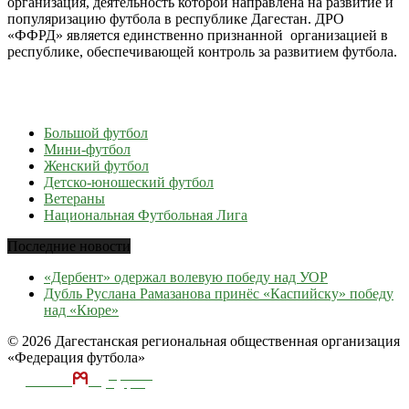
организация, деятельность которой направлена на развитие и
популяризацию футбола в республике Дагестан. ДРО
«ФФРД» является единственно признанной организацией в
республике, обеспечивающей контроль за развитием футбола.
Большой футбол
Мини-футбол
Женский футбол
Детско-юношеский футбол
Ветераны
Национальная Футбольная Лига
Последние новости
«Дербент» одержал волевую победу над УОР
Дубль Руслана Рамазанова принёс «Каспийску» победу
над «Кюре»
© 2026 Дагестанская региональная общественная организация
«Федерация футбола»
ТЕКА
А
разработка и
поддержка