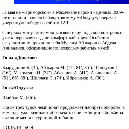
31 мая на «Приморской» в Махачкале игроки «Динамо-2009»
не оставили шансов бабаюртовскому «Юлдузу», одержав
уверенную победу со счётом 12:1.
С первых минут динамовцы взяли игру под свой контроль и
уже к перерыву создали комфортный задел. Особенно
результативно проявили себя Муслим Абакаров и Абдула
Аливалиев, оформившие по нескольку забитых мячей.
Голы «Динамо»:
Баарудинов Б. (3’), Абакаров М. (11’, 81’, 85’), Шавлухов Г.
(16’), Магомедов И. (37’), Абакаров А. (41’), Аливалиев А.
(51’, 66’, 88’), Шиллаев С. (74’), Ибрагимов А. (90’).
Гол «Юлдуза»:
Шайбов М. (36’).
После трёх туров чемпионат продолжает набирать обороты, а
команды уже начинают обозначать свои амбиции в борьбе за
высокие места в турнирной таблице.
ПОДЕЛИТЬСЯ