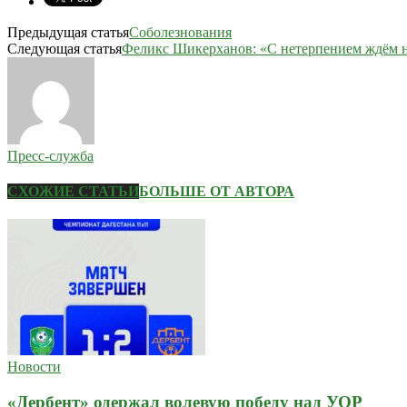
Предыдущая статья
Соболезнования
Следующая статья
Феликс Шикерханов: «С нетерпением ждём н
Пресс-служба
СХОЖИЕ СТАТЬИ
БОЛЬШЕ ОТ АВТОРА
Новости
«Дербент» одержал волевую победу над УОР