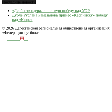
Последние новости
«Дербент» одержал волевую победу над УОР
Дубль Руслана Рамазанова принёс «Каспийску» победу
над «Кюре»
© 2026 Дагестанская региональная общественная организация
«Федерация футбола»
ТЕКА
А
разработка и
поддержка