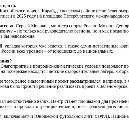
я центр.
аспийского моря, в Карабудахкентском районе (село Зеленоморс
дписан в 2025 году на площадке Петербургского международного
агестан Сергей Меликов, министр спорта России Михаил Дегтяр
ичу – не только как руководителю региона, но и как преданном
а бы невозможна.
, укладка которых уже ведется, а также административные кор
 России всех уровней – от юношеских до национальных.
кация?
. Благоприятные природно-климатические условия позволяют пр
на побережье находятся детские оздоровительные лагеря, которы
ее того, ранее аналогичный проект рассматривался, например, в
кова было принято решение реализовать проект в Зеленоморске.
иал действительно велик. Центр станет площадкой для проведе
оваться и проводить тренировочный процесс флагман дагестанск
ня, включая матчи Юношеской футбольной лиги (ЮФЛ), Национа