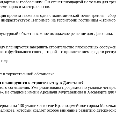
андартам и требованиям. Он станет площадкой не только для тр
семинаров и мастер-классов.
ация проекта также выгодна с экономической точки зрения – сбо
 инфраструктуру. Например, на территории гостиницы «Приморс
уктурный объект и важное имиджевое решение для Дагестана.
году планируется завершить строительство плоскостных сооруже
кого футбольного союза, второй – с привлечением средств респу
года.
т в торжественной обстановке.
планируются к строительству в Дагестане?
ного соглашения. Уже реализована программа по укладке четыр
, на стадионе имени Арсанали Муртазалиева в Хасавюрте для 
рната на 130 учащихся в селе Красноармейское города Махачкал
еликова, который уделяет особое внимание развитию детско-юно