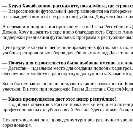
—
Будун Хачабекович, расскажите, пожалуйста, где строитс
— Всероссийский футбольный центр возводится на побережье К
и взаимодействии в сфере развития футбола. Документ был по
В церемонии подписания приняли участие Глава Республики Д
Дюков. Хочу выразить искреннюю благодарность Сергею Алимов
поддержки реализация футбольных программ в республике был
Центр будет включать шесть полноразмерных футбольных полей
учебно-тренировочных сборов для сборных команд Дагестана и
—
Почему для строительства была выбрана именно эта ло
— Дагестан – идеальное место для создания подобных центров
обеспечивает удобную транспортную доступность. Кроме того, 
Было бы неправильно не использовать такие возможности. Бол
участков. В итоге при поддержке Главы Дагестана Сергея Мели
—
Какие преимущества даст этот центр республике?
— Подобных объектов в России практически нет, и его потенц
профессиональных клубов со всей России. Здесь сможет базир
Появится возможность проведения турниров различного уров
соревнования.