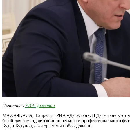
Источник:
РИА Дагестан
МАХАЧКАЛА, 3 апреля – РИА «Дагестан». В Дагестане в этом г
базой для команд детско-юношеского и профессионального футб
Будун Будунов, с которым мы побеседовали.