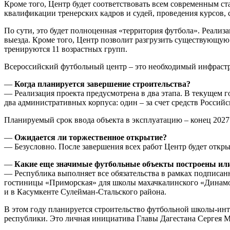
Кроме того, Центр будет соответствовать всем современным ст
квалификации тренерских кадров и судей, проведения курсов, 
По сути, это будет полноценная «территория футбола». Реализ
выезда. Кроме того, Центр позволит разгрузить существующую
тренируются 11 возрастных групп.
Всероссийский футбольный центр – это необходимый инфрастр
—
Когда планируется завершение строительства?
— Реализация проекта предусмотрена в два этапа. В текущем 
два административных корпуса: один – за счет средств Российс
Планируемый срок ввода объекта в эксплуатацию – конец 2027 
—
Ожидается ли торжественное открытие?
— Безусловно. После завершения всех работ Центр будет откры
—
Какие еще значимые футбольные объекты построены или 
— Республика выполняет все обязательства в рамках подписан
гостиницы «Приморская» для школы махачкалинского «Динамо»
и в Касумкенте Сулейман-Стальского района.
В этом году планируется строительство футбольной школы-инте
республики. Это личная инициатива Главы Дагестана Сергея М