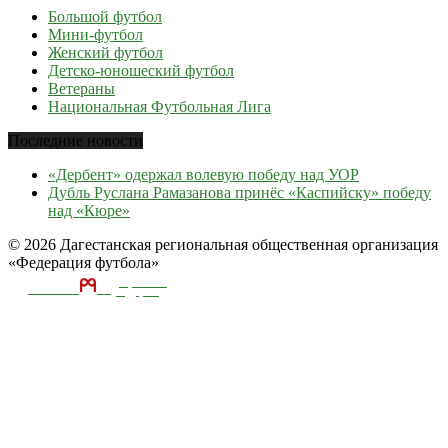
Большой футбол
Мини-футбол
Женский футбол
Детско-юношеский футбол
Ветераны
Национальная Футбольная Лига
Последние новости
«Дербент» одержал волевую победу над УОР
Дубль Руслана Рамазанова принёс «Каспийску» победу
над «Кюре»
© 2026 Дагестанская региональная общественная организация
«Федерация футбола»
ТЕКА
А
разработка и
поддержка