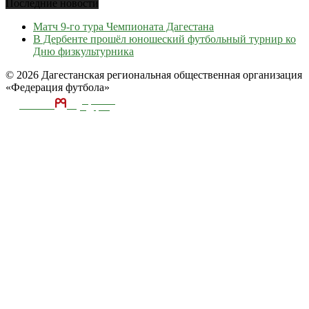
Последние новости
Матч 9-го тура Чемпионата Дагестана
В Дербенте прошёл юношеский футбольный турнир ко
Дню физкультурника
© 2026 Дагестанская региональная общественная организация
«Федерация футбола»
ТЕКА
А
разработка и
поддержка