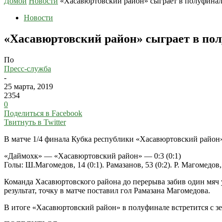
Домой
Новости
«Хасавюртовский район» сыграет в полуфина
Новости
«Хасавюртовский район» сыграет в по
По
Пресс-служба
-
25 марта, 2019
2354
0
Поделиться в Facebook
Твитнуть в Twitter
В матче 1/4 финала Кубка республики «Хасавюртовский район»
«Даймохк» — «Хасавюртовский район» — 0:3 (0:1)
Голы: Ш.Магомедов, 14 (0:1). Рамазанов, 53 (0:2). Р. Магомедов, 
Команда Хасавюртовского района до перерыва забив один мяч
результат, точку в матче поставил гол Рамазана Магомедова.
В итоге «Хасавюртовский район» в полуфинале встретится с з