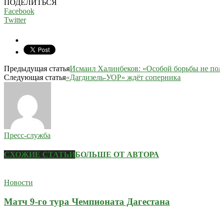
ПОДЕЛИТЬСЯ
Facebook
Twitter
Предыдущая статья
Исмаил Халинбеков: «Особой борьбы не по
Следующая статья
«Дагдизель-УОР» ждёт соперника
Пресс-служба
СХОЖИЕ СТАТЬИ
БОЛЬШЕ ОТ АВТОРА
Новости
Матч 9-го тура Чемпионата Дагестана