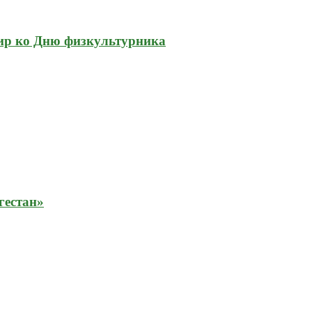
ир ко Дню физкультурника
гестан»