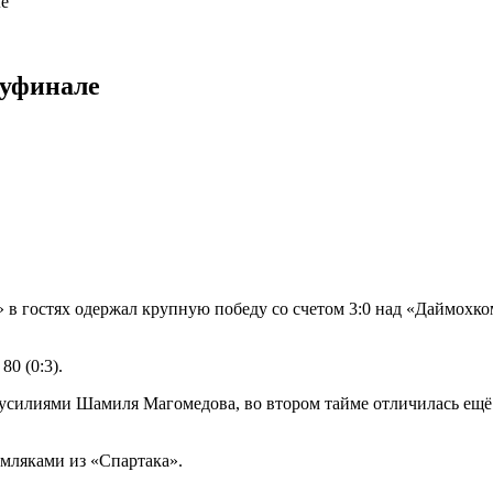
ле
луфинале
 в гостях одержал крупную победу со счетом 3:0 над «Даймохко
80 (0:3).
 усилиями Шамиля Магомедова, во втором тайме отличилась ещё
емляками из «Спартака».