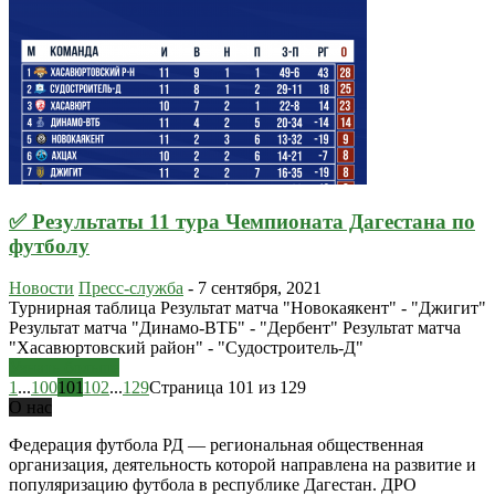
✅ Результаты 11 тура Чемпионата Дагестана по
футболу
Новости
Пресс-служба
-
7 сентября, 2021
Турнирная таблица Результат матча "Новокаякент" - "Джигит"
Результат матча "Динамо-ВТБ" - "Дербент" Результат матча
"Хасавюртовский район" - "Судостроитель-Д"
Узнать больше
1
...
100
101
102
...
129
Страница 101 из 129
О нас
Федерация футбола РД — региональная общественная
организация, деятельность которой направлена на развитие и
популяризацию футбола в республике Дагестан. ДРО